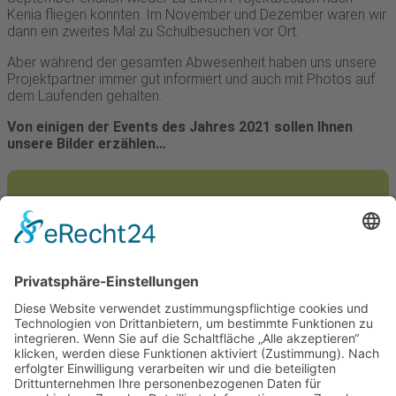
Kenia fliegen konnten. Im November und Dezember waren wir
dann ein zweites Mal zu Schulbesuchen vor Ort.
Aber während der gesamten Abwesenheit haben uns unsere
Projektpartner immer gut informiert und auch mit Photos auf
dem Laufenden gehalten.
Von einigen der Events des Jahres 2021 sollen Ihnen
unsere Bilder erzählen…
Spenden
Jeder Euro hat seinen Sinn, egal ob Sie eine Schulbank
oder den Bau einer neuen Schule finanzieren wollen.
JETZT SPENDEN