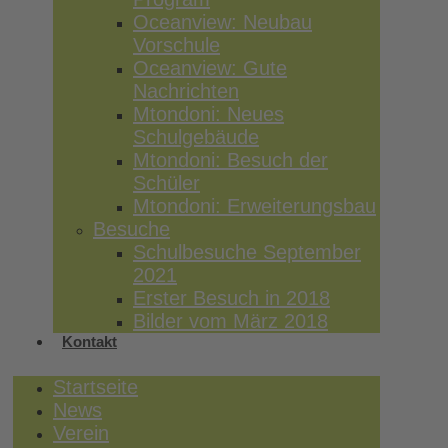
Oceanview: Neubau
Vorschule
Oceanview: Gute
Nachrichten
Mtondoni: Neues
Schulgebäude
Mtondoni: Besuch der
Schüler
Mtondoni: Erweiterungsbau
Besuche
Schulbesuche September
2021
Erster Besuch in 2018
Bilder vom März 2018
Kontakt
Startseite
News
Verein