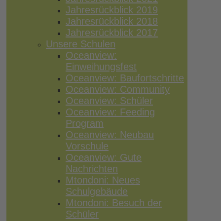
Jahresrückblick 2019
Jahresrückblick 2018
Jahresrückblick 2017
Unsere Schulen
Oceanview:
Einweihungsfest
Oceanview: Baufortschritte
Oceanview: Community
Oceanview: Schüler
Oceanview: Feeding
Program
Oceanview: Neubau
Vorschule
Oceanview: Gute
Nachrichten
Mtondoni: Neues
Schulgebäude
Mtondoni: Besuch der
Schüler