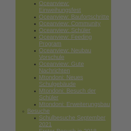
Oceanview:
Einweihungsfest
Oceanview: Baufortschritte
Oceanview: Community
Oceanview: Schüler
Oceanview: Feeding
Program
Oceanview: Neubau
Vorschule
Oceanview: Gute
Nachrichten
Mtondoni: Neues
Schulgebäude
Mtondoni: Besuch der
Schüler
Mtondoni: Erweiterungsbau
Besuche
Schulbesuche September
2021