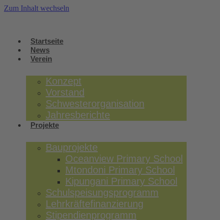
Zum Inhalt wechseln
Startseite
News
Verein
Konzept
Vorstand
Schwesterorganisation
Jahresberichte
Projekte
Bauprojekte
Oceanview Primary School
Mtondoni Primary School
Kipungani Primary School
Schulspeisungsprogramm
Lehrkräftefinanzierung
Stipendienprogramm