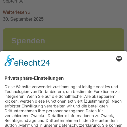
September
Weiterlesen »
30. September 2025
Spenden
Jeder Euro hat seinen Sinn, egal ob Sie eine
Schulbank oder den Bau einer neuen Schule
finanzieren wollen.
JETZT SPENDEN