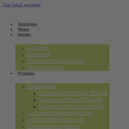
Zum Inhalt wechseln
Startseite
News
Verein
Konzept
Vorstand
Schwesterorganisation
Jahresberichte
Projekte
Bauprojekte
Oceanview Primary School
Mtondoni Primary School
Kipungani Primary School
Schulspeisungsprogramm
Lehrkräftefinanzierung
Stipendienprogramm