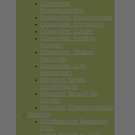
Oceanview:
Einweihungsfest
Oceanview: Baufortschritte
Oceanview: Community
Oceanview: Schüler
Oceanview: Feeding
Program
Oceanview: Neubau
Vorschule
Oceanview: Gute
Nachrichten
Mtondoni: Neues
Schulgebäude
Mtondoni: Besuch der
Schüler
Mtondoni: Erweiterungsbau
Besuche
Schulbesuche September
2021