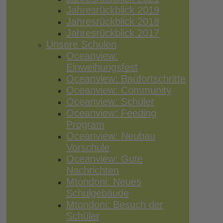
Jahresrückblick 2019
Jahresrückblick 2018
Jahresrückblick 2017
Unsere Schulen
Oceanview:
Einweihungsfest
Oceanview: Baufortschritte
Oceanview: Community
Oceanview: Schüler
Oceanview: Feeding
Program
Oceanview: Neubau
Vorschule
Oceanview: Gute
Nachrichten
Mtondoni: Neues
Schulgebäude
Mtondoni: Besuch der
Schüler