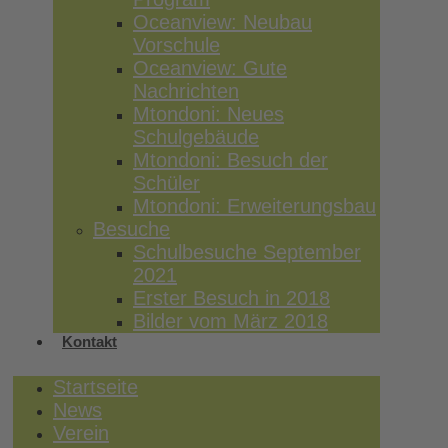
Oceanview: Neubau
Vorschule
Oceanview: Gute
Nachrichten
Mtondoni: Neues
Schulgebäude
Mtondoni: Besuch der
Schüler
Mtondoni: Erweiterungsbau
Besuche
Schulbesuche September
2021
Erster Besuch in 2018
Bilder vom März 2018
Kontakt
Startseite
News
Verein