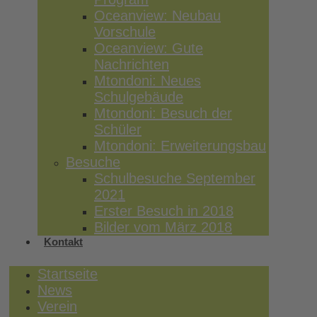
Oceanview: Neubau
Vorschule
Oceanview: Gute
Nachrichten
Mtondoni: Neues
Schulgebäude
Mtondoni: Besuch der
Schüler
Mtondoni: Erweiterungsbau
Besuche
Schulbesuche September
2021
Erster Besuch in 2018
Bilder vom März 2018
Kontakt
Startseite
News
Verein