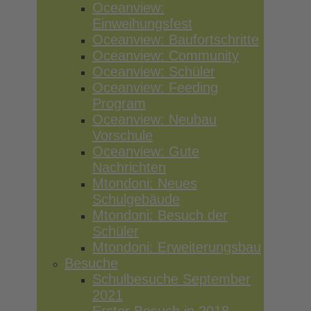
Oceanview:
Einweihungsfest
Oceanview: Baufortschritte
Oceanview: Community
Oceanview: Schüler
Oceanview: Feeding
Program
Oceanview: Neubau
Vorschule
Oceanview: Gute
Nachrichten
Mtondoni: Neues
Schulgebäude
Mtondoni: Besuch der
Schüler
Mtondoni: Erweiterungsbau
Besuche
Schulbesuche September
2021