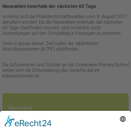
Neuwahlen innerhalb der nächsten 60 Tage
In Kenia sind die Präsidentschaftswahlen vom 8. August 2017
annulliert worden. Da die Neuwahlen innerhalb der nächsten
60 Tage stattfinden müssen, sind sicherlich auch
Auswirkungen auf den Schulalltag in Kipungani zu erwarten.
Denn in genau dieser Zeit sollen die alljährlichen
Abschlussexamen (KCPE) stattfinden.
Die Schülerinnen und Schüler an der Oceanview Primary School
sehen sich die Entscheidung des Gerichts live im
Klassenzimmer an.
Spenden
Jeder Euro hat seinen Sinn, egal ob Sie eine Schulbank
oder den Bau einer neuen Schule finanzieren wollen.