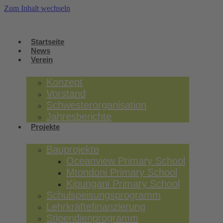
Zum Inhalt wechseln
Startseite
News
Verein
Konzept
Vorstand
Schwesterorganisation
Jahresberichte
Projekte
Bauprojekte
Oceanview Primary School
Mtondoni Primary School
Kipungani Primary School
Schulspeisungsprogramm
Lehrkräftefinanzierung
Stipendienprogramm