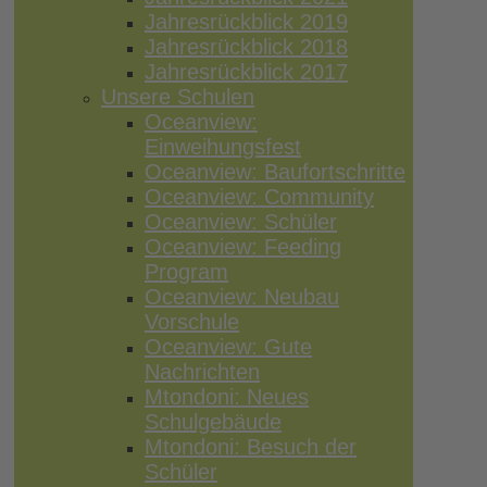
Jahresrückblick 2019
Jahresrückblick 2018
Jahresrückblick 2017
Unsere Schulen
Oceanview:
Einweihungsfest
Oceanview: Baufortschritte
Oceanview: Community
Oceanview: Schüler
Oceanview: Feeding
Program
Oceanview: Neubau
Vorschule
Oceanview: Gute
Nachrichten
Mtondoni: Neues
Schulgebäude
Mtondoni: Besuch der
Schüler